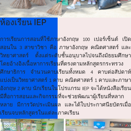
ห้องเรียน IEP
การเรียนการสอนที่ใช้ภาษาอังกฤษ
เปอร์เซ็นต์ เปิ
100
สอนใน
สาขาวิชา คือ ภาษาอังกฤษ คณิตศาสตร์ และ
3
วิทยาศาสตร์ ตั้งแต่ระดับชั้นอนุบาลไปจนถึงมัธยมศึกษา
โดยอ้างอิงเนื้อหาการเรียนที่ตรงตามหลักสูตรกระทรวง
ศึกษาธิการ จำนวนคาบเรียนทั้งหมด
คาบต่อสัปดาห
4
แบ่งเป็นวิทยาศาสตร์
คาบ คณิตศาสตร์
คาบและภาษ
1
1
อังกฤษ
คาบ นักเรียนในโปรแกรม
จะได้หนังสือเรีย
2
IEP
มีสื่อการสอนและกิจกรรมที่จะช่วยพัฒนาผู้เรียนที่หลาก
หลาย มีการวัดประเมินผล และได้ใบประกาศนียบัตรเมื่อ
เรียนจบหลักสูตรในแต่ละภาคเรียน